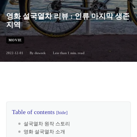
영화 설국열차 리뷰 : 인류 마지막 생존
지역
MOVIE
2022-12-01
Less than 1
min. read
By
duweek
Table of contents
[hide]
설국열차 원작 스토리
영화 설국열차 소개