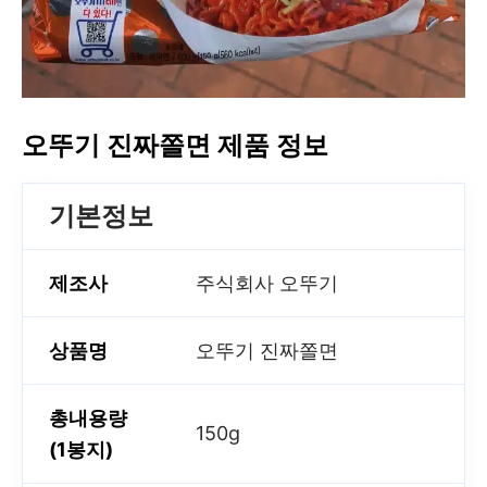
오뚜기 진짜쫄면 제품 정보
기본정보
제조사
주식회사 오뚜기
상품명
오뚜기 진짜쫄면
총내용량
150g
(1봉지)