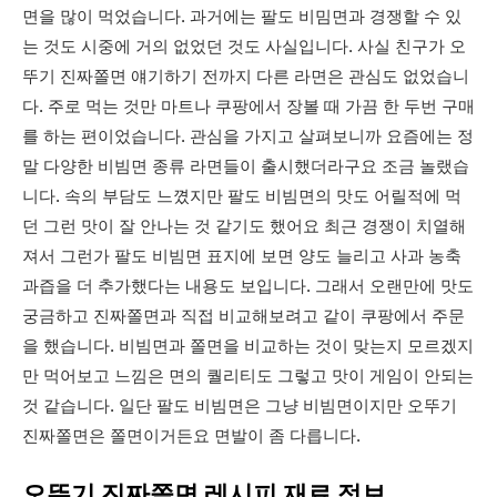
면을 많이 먹었습니다. 과거에는 팔도 비밈면과 경쟁할 수 있
는 것도 시중에 거의 없었던 것도 사실입니다. 사실 친구가 오
뚜기 진짜쫄면 얘기하기 전까지 다른 라면은 관심도 없었습니
다. 주로 먹는 것만 마트나 쿠팡에서 장볼 때 가끔 한 두번 구매
를 하는 편이었습니다. 관심을 가지고 살펴보니까 요즘에는 정
말 다양한 비빔면 종류 라면들이 출시했더라구요 조금 놀랬습
니다. 속의 부담도 느꼈지만 팔도 비빔면의 맛도 어릴적에 먹
던 그런 맛이 잘 안나는 것 같기도 했어요 최근 경쟁이 치열해
져서 그런가 팔도 비빔면 표지에 보면 양도 늘리고 사과 농축
과즙을 더 추가했다는 내용도 보입니다. 그래서 오랜만에 맛도
궁금하고 진짜쫄면과 직접 비교해보려고 같이 쿠팡에서 주문
을 했습니다. 비빔면과 쫄면을 비교하는 것이 맞는지 모르겠지
만 먹어보고 느낌은 면의 퀄리티도 그렇고 맛이 게임이 안되는
것 같습니다. 일단 팔도 비빔면은 그냥 비빔면이지만 오뚜기
진짜쫄면은 쫄면이거든요 면발이 좀 다릅니다.
오뚜기 진짜쫄면 레시피 재료 정보