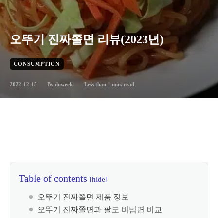
오뚜기 진짜쫄면 리뷰(2023년)
CONSUMPTION
2022-12-15
Less than 1
min. read
By
duweek
Table of contents
[hide]
오뚜기 진짜쫄면 제품 정보
오뚜기 진짜쫄면과 팔도 비빔면 비교