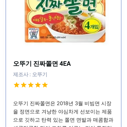
오뚜기 진짜쫄면 4EA
제조사 : 오뚜기
오뚜기 진짜쫄면은 2018년 3월 비빔면 시장
을 정면으로 겨냥한 야심차게 선보이는 제품
으로 깃하고 탄력 있는 쫄면 면발과 매콤함과