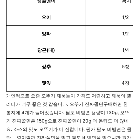
생골뱅이
1봉지
오이
1/2
양파
1/2
당근(대)
1/4
상추
5장
깻잎
4장
개인적으로 요즘 오뚜기 제품들이 가격도 저렴하고 제품의 퀄
리티가 너무 좋은 것 같습니다. 오뚜기 진짜쫄면구매하면 한
봉지에 4개가 들어있습니다. 팔도 비빔면 용량이 130g, 오뚜
기 진짜쫄면은 150g으로 진짜쫄면이 20g 더 용량도 더 많네
요. 소스의 맛도 오뚜기가 더 진합니다. 뭔가 팔도 비빔면은 물
탄 느낌이랄까 진짜쫄면을 먹고 팔도 비빔면을 먹으니까 뭔가