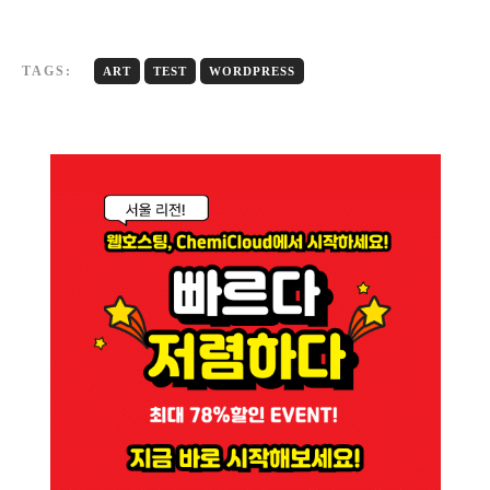
TAGS:
ART
TEST
WORDPRESS