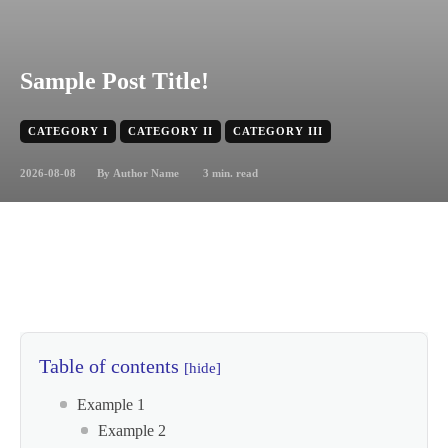
Sample Post Title!
CATEGORY I
CATEGORY II
CATEGORY III
2026-08-08
3
min. read
By
Author Name
Table of contents
[hide]
Example 1
Example 2