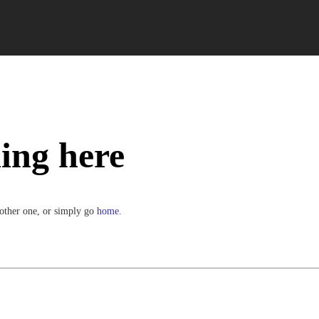
WEB 3.0
BLOG
PREMIUM CONTENT
ing here
nother one, or simply go
home
.